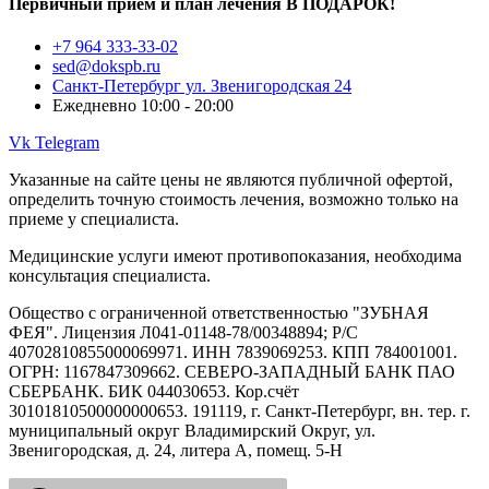
Первичный приём и план лечения В ПОДАРОК!
+7 964 333-33-02
sed@dokspb.ru
Санкт-Петербург ул. Звенигородская 24
Ежедневно 10:00 - 20:00
Vk
Telegram
Указанные на сайте цены не являются публичной офертой,
определить точную стоимость лечения, возможно только на
приеме у специалиста.
Медицинские услуги имеют противопоказания, необходима
консультация специалиста.
Общество с ограниченной ответственностью "ЗУБНАЯ
ФЕЯ". Лицензия Л041-01148-78/00348894; Р/С
40702810855000069971. ИНН 7839069253. КПП 784001001.
ОГРН: 1167847309662. СЕВЕРО-ЗАПАДНЫЙ БАНК ПАО
СБЕРБАНК. БИК 044030653. Кор.счёт
30101810500000000653. 191119, г. Санкт-Петербург, вн. тер. г.
муниципальный округ Владимирский Округ, ул.
Звенигородская, д. 24, литера А, помещ. 5-Н